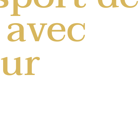
 avec
eur
es
etour depuis/vers 