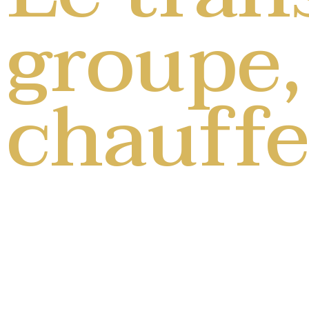
groupe,
chauff
Bruxell
Transfert aller-r